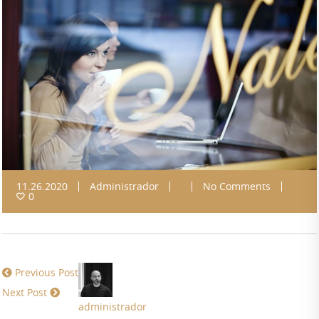
11.26.2020
Administrador
No Comments
0
Previous Post
Next Post
administrador