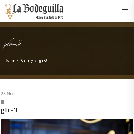
glr-3
Home
Gallery
glr-3
26
Nov
glr-3