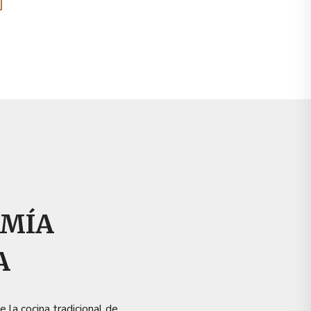
MÍA
A
 la cocina tradicional de