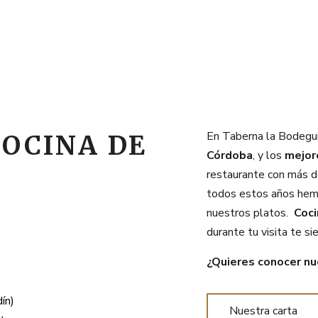
En Taberna la Bodegui
COCINA DE
Córdoba
, y los
mejor
restaurante con más 
todos estos años hemo
nuestros platos.
Coci
durante tu visita te s
¿Quieres conocer nu
ín)
Nuestra carta