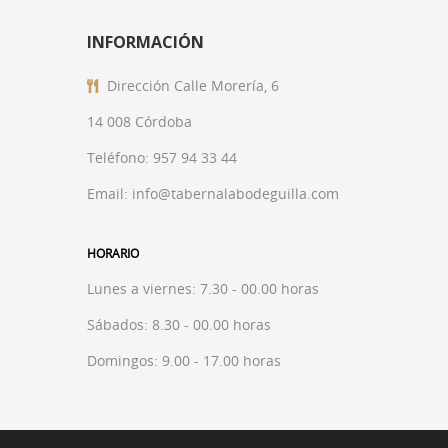
INFORMACIÓN
Dirección
Calle Morería, 6
14 008 Córdoba
Teléfono:
957 94 33 44
Email: info@tabernalabodeguilla.com
HORARIO
Lunes a viernes: 7.30 - 00.00 horas
Sábados: 8.30 - 00.00 horas
Domingos: 9.00 - 17.00 horas