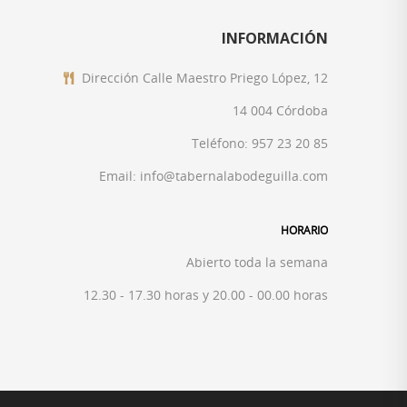
INFORMACIÓN
Dirección
Calle Maestro Priego López, 12
14 004 Córdoba
Teléfono:
957 23 20 85
Email: info@tabernalabodeguilla.com
HORARIO
Abierto toda la semana
12.30 - 17.30 horas y 20.00 - 00.00 horas